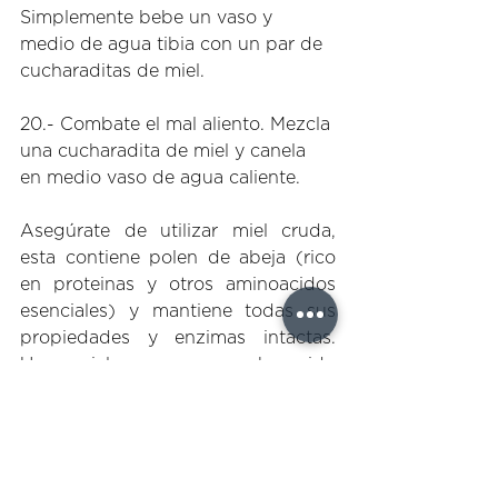
Simplemente bebe un vaso y 
medio de agua tibia con un par de 
cucharaditas de miel. 
20.- Combate el mal aliento. Mezcla 
una cucharadita de miel y canela 
en medio vaso de agua caliente. 
Asegúrate de utilizar miel cruda, 
esta contiene polen de abeja (rico 
en proteinas y otros aminoacidos 
esenciales) y mantiene todas sus 
propiedades y enzimas intactas. 
Una miel que nunca ha sido 
calentada tiende a cristalizarse, esto 
es normal y asegura su calidad. Si la 
miel que tienes en casa se mantiene 
líquida es probable que no se trate 
de miel pura o que ésta haya sido 