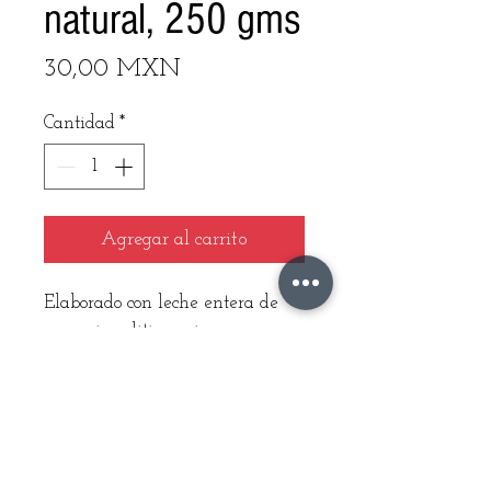
natural, 250 gms
Precio
30,00 MXN
Cantidad
*
Agregar al carrito
Elaborado con leche entera de 
vaca, sin aditivos ni 
conservadores.100% Natural
Hecho en México
Instrucciones de cuidado