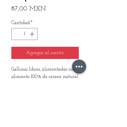
Precio
87,00 MXN
Cantidad
*
Agregar al carrito
Gallinas libres, alimentadas con 
alimento 100% de origen natural
Sin promotores de crecimiento ni 
hormonas añadidas
Instrucciones de cuidado
Se recomienda refrigerar para