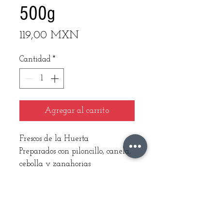
500g
Precio
119,00 MXN
Cantidad
*
Agregar al carrito
Frescos de la Huerta
Preparados con piloncillo, canela, 
cebolla y zanahorias
100% Naturales
Sin conservadores artificiales
Hechos en el Estado. de México