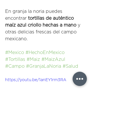
En granja la noria puedes 
encontrar 
tortillas de auténtico 
maíz azul criollo hechas a mano
 y 
otras delicias frescas del campo 
mexicano.
#Mexico
#HechoEnMexico
#Tortillas
#Maiz
#MaizAzul
#Campo
#GranjaLaNoria
#Salud
https://youtu.be/1anEY1rm3RA